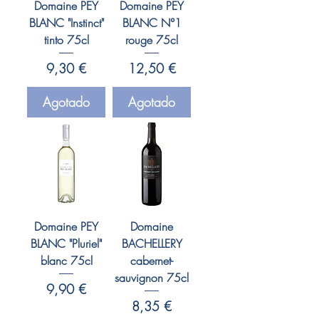
Domaine PEY
Domaine PEY
BLANC "Instinct"
BLANC N°1
tinto 75cl
rouge 75cl
Precio
Precio
9,30 €
12,50 €
Agotado
Agotado
Domaine PEY
Domaine
BLANC "Pluriel"
BACHELLERY
blanc 75cl
cabernet-
sauvignon 75cl
Precio
9,90 €
Precio
8,35 €