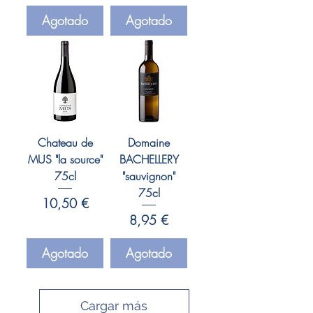
Agotado
Agotado
Chateau de
Domaine
MUS "la source"
BACHELLERY
75cl
"sauvignon"
75cl
Precio
10,50 €
Precio
8,95 €
Agotado
Agotado
Cargar más