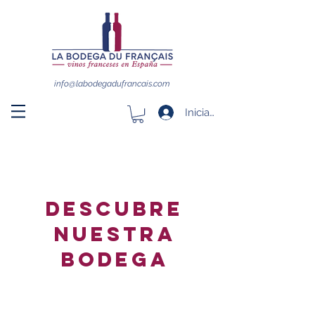
info@labodegadufrancais.com
Iniciar sesión
DESCUBRE
NUESTRA
BODEGA