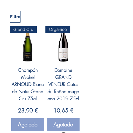
Filtro
Grand Cru
Orgánico
Champán
Domaine
Michel
GRAND
ARNOUD Blanc
VENEUR Cotes
de Noirs Grand
du Rhône rouge
Cru 75cl
eco 2019 75cl
Precio
Precio
28,90 €
10,65 €
Agotado
Agotado