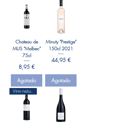
Chateau de
Minuty "Prestige"
MUS "Malbec"
150cl 2021
75cl
Precio
44,95 €
Precio
8,95 €
Agotado
Agotado
Vino natural