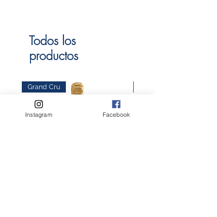
Todos los
productos
Grand Cru
Orgánico
Instagram
Facebook
Champán Michel ARNOUD Blanc
Domaine GRAND VENEUR