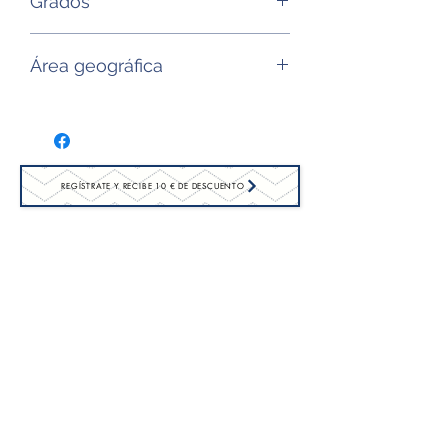
Grados
clairette, roussane
13.5°
Área geográfica
Valle del Ródano (Francia)
REGÍSTRATE Y RECIBE 10 € DE DESCUENTO