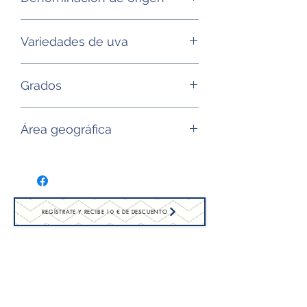
AOP Haut-Medoc
Variedades de uva
Cabernet sauvignon, Merlot, Petit
Grados
verdot
13,5°
Área geográfica
Burdeos (Francia)
REGÍSTRATE Y RECIBE 10 € DE DESCUENTO