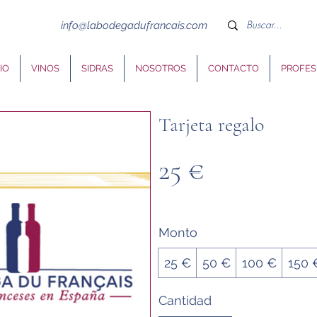
info@labodegadufrancais.com
CIO
VINOS
SIDRAS
NOSOTROS
CONTACTO
PROFES
Tarjeta regalo
25 €
Monto
25 €
50 €
100 €
150 
Cantidad