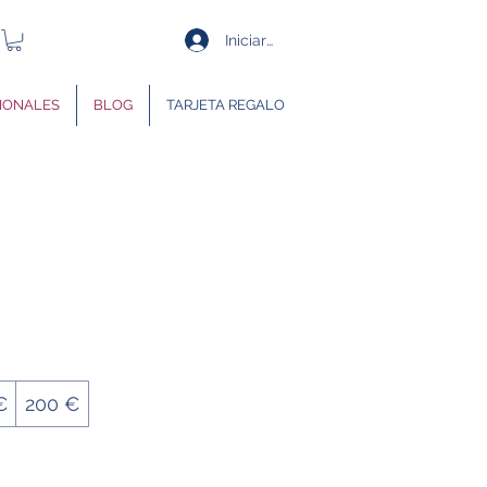
Iniciar sesión
IONALES
BLOG
TARJETA REGALO
€
200 €