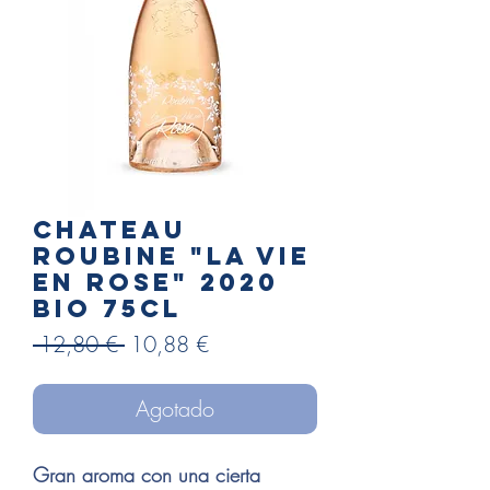
Chateau
ROUBINE "la vie
en rose" 2020
Bio 75cl
Precio
Precio
 12,80 € 
10,88 €
de
oferta
Agotado
Gran aroma con una cierta