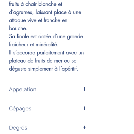
fruits à chair blanche et
d’agrumes, laissant place à une
attaque vive et franche en
bouche.
Sa finale est dotée d’une grande
fraîcheur et minéralité.
Il s’accorde parfaitement avec un
plateau de fruits de mer ou se
déguste simplement à l’apéritif.
Appelation
AOP Luberon
Cépages
28% Clairette, 27% Grenache blanc,
Degrés
27% Ugni-blanc, 18% Vermentino