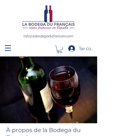
info@labodegadufrancais.com
Se connecter
​À propos de la Bodega du