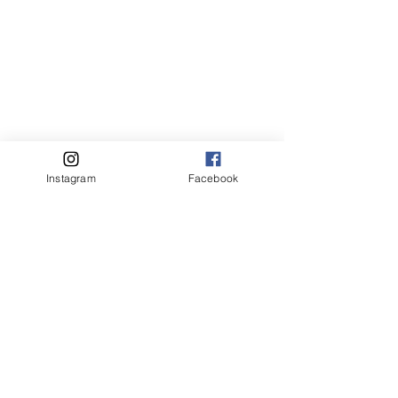
Instagram
Facebook
Politique de retours et remboursements
Conditions d'utilisation
Suivez-
nous