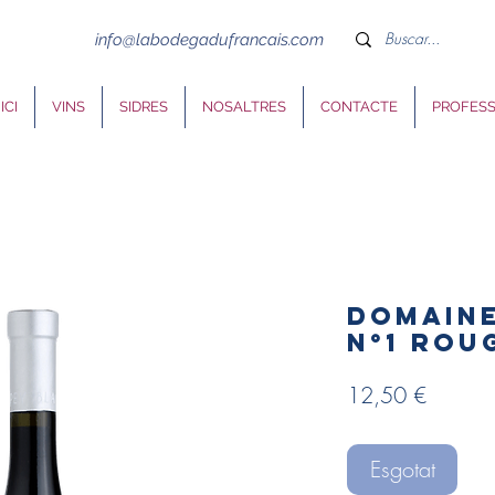
info@labodegadufrancais.com
ICI
VINS
SIDRES
NOSALTRES
CONTACTE
PROFES
Domaine
N°1 rou
Price
12,50 €
Esgotat