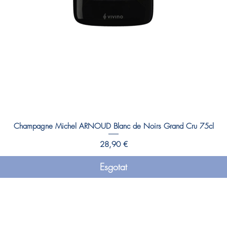
Champagne Michel ARNOUD Blanc de Noirs Grand Cru 75cl
Preu
28,90 €
Esgotat