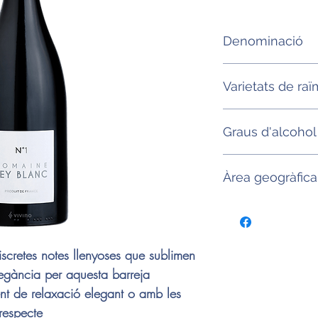
Denominació
IGP Mediterrannée
Varietats de raï
Merlot, Syrah
Graus d'alcohol
13°
Àrea geogràfica
Provença (França)
iscretes notes llenyoses que sublimen
legància per aquesta barreja
t de relaxació elegant o amb les
respecte