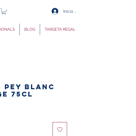
Inicia la sessió
SIONALS
BLOG
TARGETA REGAL
 PEY BLANC
ge 75cl