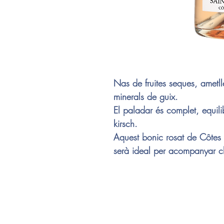
Nas de fruites seques, ametll
minerals de guix.
El paladar és complet, equilibr
kirsch.
Aquest bonic rosat de Côtes 
serà ideal per acompanyar clo