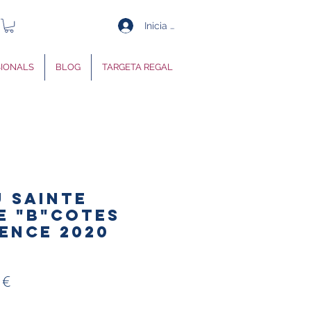
Inicia la sessió
SIONALS
BLOG
TARGETA REGAL
 SAINTE
E "B"Cotes
ence 2020
Preu
 €
l
d'oferta