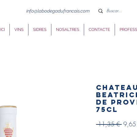
info@labodegadufrancais.com
ICI
VINS
SIDRES
NOSALTRES
CONTACTE
PROFES
Chateau
BEATRIC
de Prov
75cl
Preu
 11,35 € 
9,65
norma