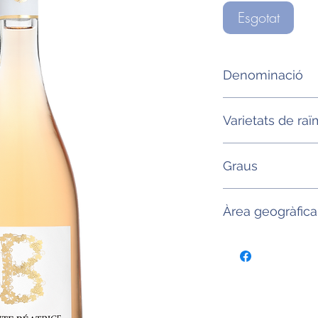
Esgotat
Denominació
AOP Cotes de Pro
Varietats de raï
Cinsault, garnatxa,
Graus
12,5°
Àrea geogràfica
Provença (França)