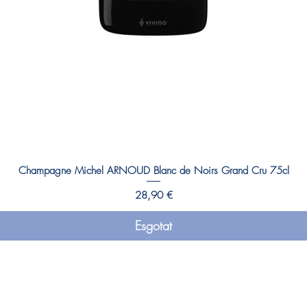
Champagne Michel ARNOUD Blanc de Noirs Grand Cru 75cl
Preu
28,90 €
Esgotat