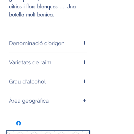
cítrics i flors blanques ... Una
botella molt bonica.
Denominació d'origen
AOP Coteaux d'Aix en Provence
Varietats de raïm
Grenache, Cinsault
Grau d'alcohol
12,5°
Àrea geogràfica
Provença