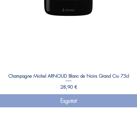
Champagne Michel ARNOUD Blanc de Noirs Grand Cru 75cl
Preu
28,90 €
Esgotat