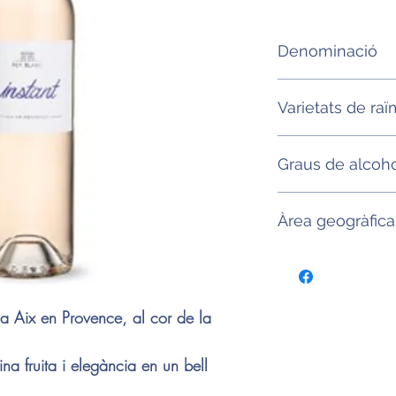
Denominació
IGP Mediterranée
Varietats de raï
Garnatxa, Cinsault,
Graus de alcoh
12,5°
Àrea geogràfica
Provença (França)
 a Aix en Provence, al cor de la
na fruita i elegància en un bell