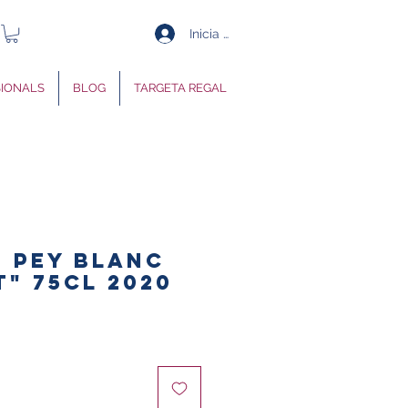
Inicia la sessió
SIONALS
BLOG
TARGETA REGAL
 PEY BLANC
t" 75cl 2020