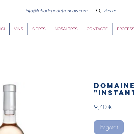
info@labodegadufrancais.com
ICI
VINS
SIDRES
NOSALTRES
CONTACTE
PROFES
Domaine
"Instan
Price
9,40 €
Esgotat